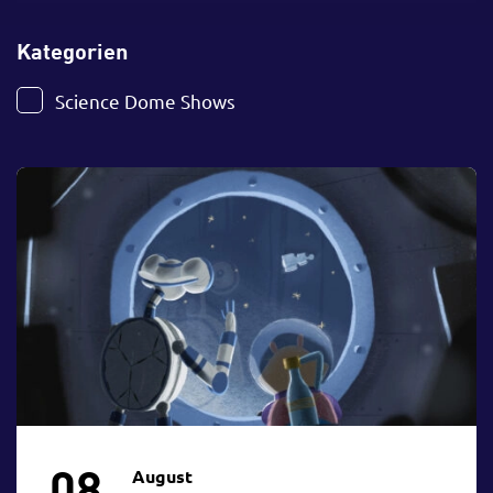
Kategorien
Science Dome Shows
Science Dome Special
Workshop
Ferienprogramm
Kurs
Fortbildung
Vortrag
Wettbewerbe
Robert Mayer Lecture
Experimentierküche
Info-Veranstaltung
Forum
Freizeitprogramm
Experimentaltheater
Zielgruppe
08.
August