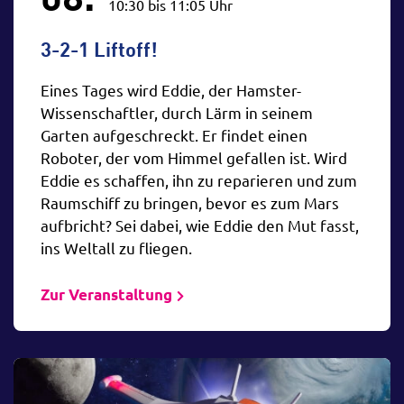
10:30 bis 11:05 Uhr
Erwachsene
Grundschule
3-2-1 Liftoff!
Jugendliche
Gymnasium
5. - 10. Klasse
11. - 13. Klasse
Eines Tages wird Eddie, der Hamster-
Wissenschaftler, durch Lärm in seinem
Garten aufgeschreckt. Er findet einen
Zeitpunkt
Roboter, der vom Himmel gefallen ist. Wird
Eddie es schaffen, ihn zu reparieren und zum
vormittags
nachmittags
abends
Raumschiff zu bringen, bevor es zum Mars
aufbricht? Sei dabei, wie Eddie den Mut fasst,
ins Weltall zu fliegen.
Zur Veranstaltung