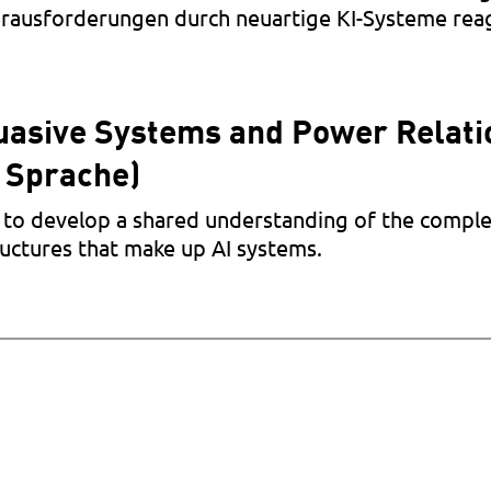
erausforderungen durch neuartige KI-Systeme rea
uasive Systems and Power Relati
r Sprache)
k to develop a shared understanding of the complex
ructures that make up AI systems.
Jasmin Grimm
EN
Sven Hilbig
DE
Keynote:
Prof. Dr. Simone Natale
EN
AI and Art
Impuls:
Dr. Şebnem Yardımcı-Geyikçi
EN
Digitaler Kolonialismus
Impulse:
AI as Living Machines
Impulse:
Politics of AI