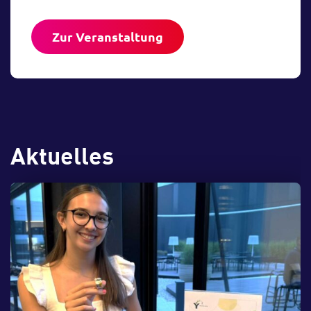
Reise durch Raum und
Zeit – 3D
Zur Veranstaltung
Der Weltraum hat eine
unvorstellbare Ausdehnung.
Wir begeben uns auf eine Reise
in die Weiten des Weltraums –
wie sie für uns Menschen nicht
erreichbar sind. Produziert vom
Aktuelles
Norrköping Visualization
Center C im Rahmen des
WISDOME Projekts.
Zur Veranstaltung
07.
August
16:00 bis 16:33 Uhr