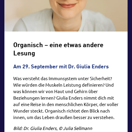
Reise zurück in die Zeit mit der
Apollo-Mission zum Mond im
Juli 1969. Mittels neuester 3D-
Technik bist du mittendrin im
Geschehen vor über 50 Jahren.
Organisch – eine etwas andere
Der „CapCom“, die
Kontaktperson in Houston für
Lesung
die Astronauten, gab mit
seinem „go“ die Erlaubnis zum
Am 29. September mit Dr. Giulia Enders
Landen auf dem Mond.
Was versteht das Immunsystem unter Sicherheit?
Wie würden die Muskeln Leistung definieren? Und
Zur Veranstaltung
was können wir von Haut und Gehirn über
Beziehungen lernen? Giulia Enders nimmt dich mit
07.
auf eine Reise in den menschlichen Körper, der voller
August
Wunder steckt. Organisch richtet den Blick nach
15:00 bis 15:34 Uhr
innen, um das Leben draußen besser zu verstehen.
VAST – Eine kosmische
Bild: Dr. Giulia Enders, © Julia Sellmann