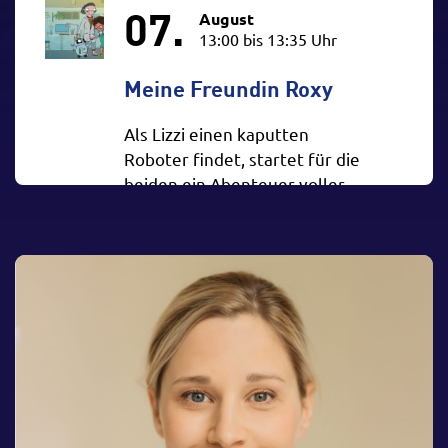
07.
August
13:00 bis 13:35 Uhr
Meine Freundin Roxy
Als Lizzi einen kaputten
Roboter findet, startet für die
beiden ein Abenteuer voller
Technik, Freundschaft und
Neugier. Ab 6 Jahren.
Zur Veranstaltung
07.
August
14:00 bis 14:26 Uhr
Capcom Go! – 3D