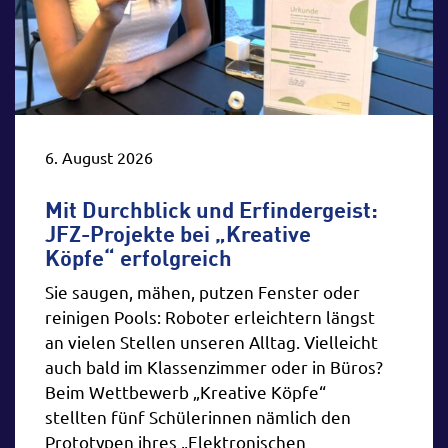
Blitzgescheit – LIVE
Komm mit in die Welt von Volt,
Ampere und elektrischen
Impulsen: In „Blitzgescheit “
begleitest du Showstar Funke
6. August 2026
und Physikgenie Einstein auf
eine energiegeladene
Mit Durchblick und Erfindergeist:
Zeitreise. Was ist ein Blitz?
JFZ-Projekte bei „Kreative
Kann Strom durch deinen
Köpfe“ erfolgreich
Körper fließen? Und wie
Sie saugen, mähen, putzen Fenster oder
funktioniert ein Faradayscher
reinigen Pools: Roboter erleichtern längst
Käfig? Mit hochspannenden
an vielen Stellen unseren Alltag. Vielleicht
Experimenten gehen wir diesen
auch bald im Klassenzimmer oder in Büros?
Fragen auf den Grund. In dem
Beim Wettbewerb „Kreative Köpfe“
Spannungsfeld aus Humor,
stellten fünf Schülerinnen nämlich den
Interaktion und Wissen werden
Prototypen ihres „Elektronischen
dir garantiert die Haare zu