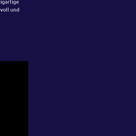
igartige
tvoll und