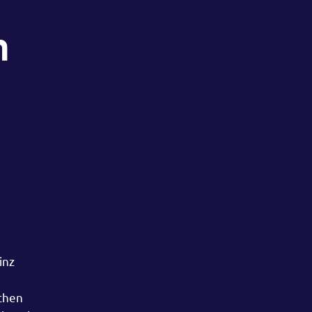
n
inz
ichen