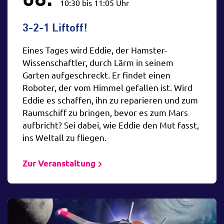
10:30 bis 11:05 Uhr
Erwachsene
Grundschule
3-2-1 Liftoff!
Jugendliche
Gymnasium
5. - 10. Klasse
11. - 13. Klasse
Eines Tages wird Eddie, der Hamster-
Wissenschaftler, durch Lärm in seinem
Garten aufgeschreckt. Er findet einen
Zeitpunkt
Roboter, der vom Himmel gefallen ist. Wird
Eddie es schaffen, ihn zu reparieren und zum
vormittags
nachmittags
abends
Raumschiff zu bringen, bevor es zum Mars
aufbricht? Sei dabei, wie Eddie den Mut fasst,
ins Weltall zu fliegen.
Zur Veranstaltung