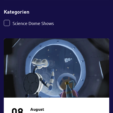
Kategorien
Science Dome Shows
Science Dome Special
Workshop
Ferienprogramm
Kurs
Fortbildung
Vortrag
Wettbewerbe
Robert Mayer Lecture
Experimentierküche
Info-Veranstaltung
Forum
Freizeitprogramm
Experimentaltheater
Zielgruppe
08.
August