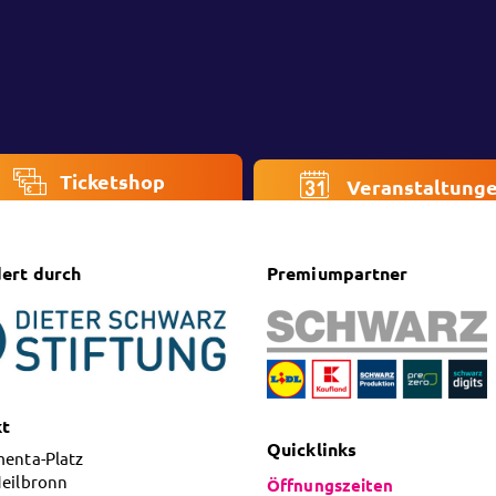
Ticketshop
Veranstaltung
ert durch
Premiumpartner
kt
Quicklinks
menta-Platz
Heilbronn
Öffnungszeiten