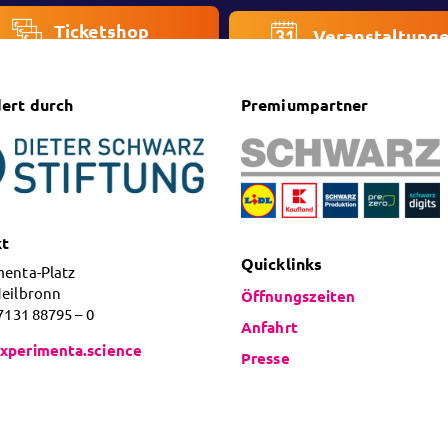
Ticketshop
Veranstaltung
ert durch
Premiumpartner
kt
Quicklinks
menta-Platz
Heilbronn
Öffnungszeiten
 7131 88795 – 0
Anfahrt
xperimenta.science
Presse