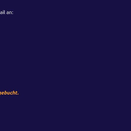
il an:
gebucht.