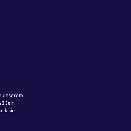
in unserem
 süßen
ck sie