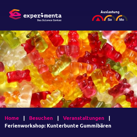
Auslastung
Home
|
Besuchen
|
Veranstaltungen
|
Ferienworkshop: Kunterbunte Gummibären