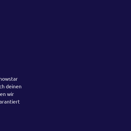
Showstar
rch deinen
en wir
arantiert