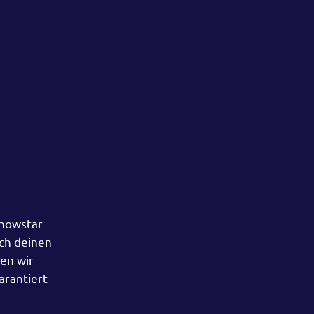
Showstar
rch deinen
en wir
arantiert