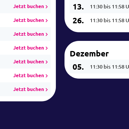
13.
Jetzt buchen
11:30 bis 11:58 
26.
Jetzt buchen
11:30 bis 11:58 
Jetzt buchen
Jetzt buchen
Dezember
Jetzt buchen
05.
11:30 bis 11:58 
Jetzt buchen
Jetzt buchen