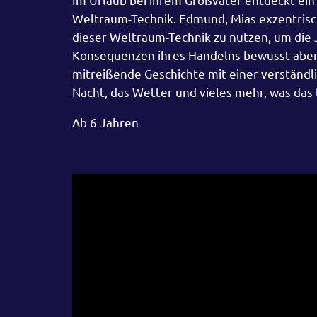
Weltraum-Technik. Edmund, Mias exzentrisc
dieser Weltraum-Technik zu nutzen, um die J
Konsequenzen ihres Handelns bewusst aber O
mitreißende Geschichte mit einer verständl
Nacht, das Wetter und vieles mehr, was das
Ab 6 Jahren