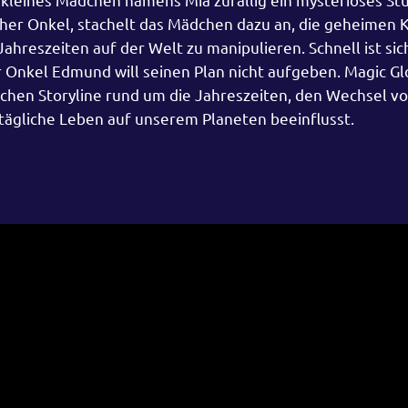
her Onkel, stachelt das Mädchen dazu an, die geheimen 
ahreszeiten auf der Welt zu manipulieren. Schnell ist sic
nkel Edmund will seinen Plan nicht aufgeben. Magic Glo
ichen Storyline rund um die Jahreszeiten, den Wechsel v
 tägliche Leben auf unserem Planeten beeinflusst.