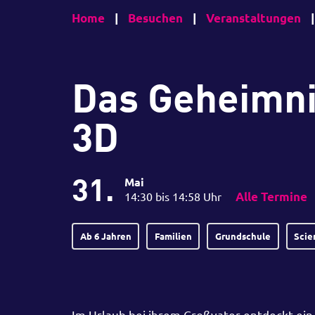
Home
|
Besuchen
|
Veranstaltungen
|
Das Geheimni
3D
31.
Mai
14:30 bis 14:58 Uhr
Alle Termine
Ab 6 Jahren
Familien
Grundschule
Scie
Im Urlaub bei ihrem Großvater entdeckt ein