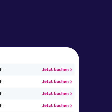
Uhr
Jetzt buchen
Uhr
Jetzt buchen
Uhr
Jetzt buchen
Uhr
Jetzt buchen