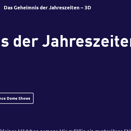
Das Geheimnis der Jahreszeiten – 3D
s der Jahreszeite
nce Dome Shows
 kleines Mädchen namens Mia zufällig ein mysteriöses St