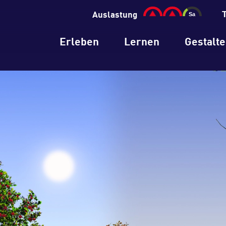
Auslastung
Erleben
Lernen
Gestalt