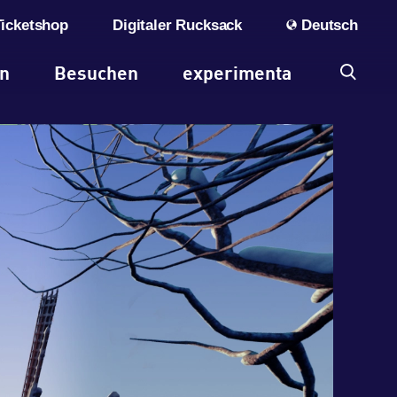
Ticketshop
Digitaler Rucksack
Deutsch
en
Besuchen
experimenta