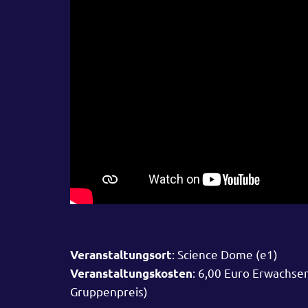
: Science Dome (e1)
Veranstaltungsort
: 6,00 Euro Erwachse
Veranstaltungskosten
Gruppenpreis)