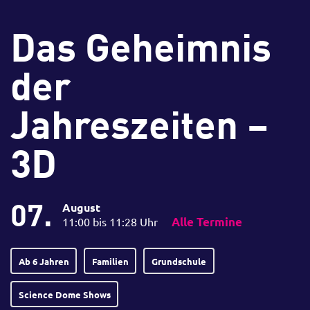
Das Geheimnis
der
Jahreszeiten –
3D
07.
August
11:00 bis 11:28 Uhr
Alle Termine
Ab 6 Jahren
Familien
Grundschule
Science Dome Shows