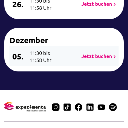
11:30 bis
26.
Jetzt buchen
11:58 Uhr
Dezember
11:30 bis
05.
Jetzt buchen
11:58 Uhr