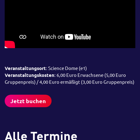
Veranstaltungsort
: Science Dome (e1)
Veranstaltungskosten
: 6,00 Euro Erwachsene (5,00 Euro
Gruppenpreis) / 4,00 Euro ermäßigt (3,00 Euro Gruppenpreis)
Jetzt buchen
Alle Termine