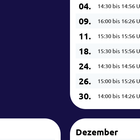
04.
14:30 bis 14:56 
09.
16:00 bis 16:26 
11.
15:30 bis 15:56 
18.
15:30 bis 15:56 
24.
14:30 bis 14:56 
26.
15:00 bis 15:26 
30.
14:00 bis 14:26 
Dezember