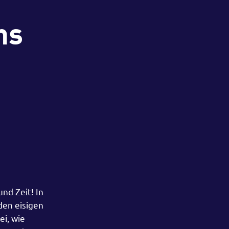
hs
nd Zeit! In
den eisigen
i, wie