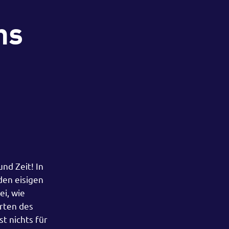
hs
nd Zeit! In
den eisigen
i, wie
Orten des
t nichts für