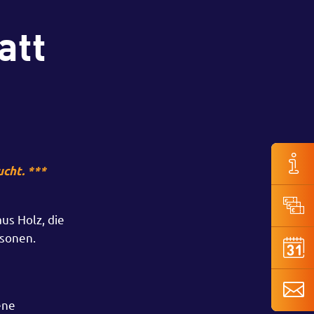
att
cht. ***
us Holz, die
rsonen.
ene