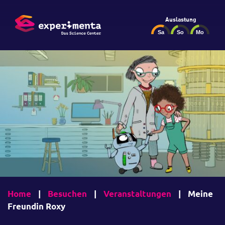
Auslastung
Home
|
Besuchen
|
Veranstaltungen
|
Meine
Freundin Roxy