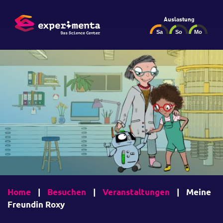
Auslastung
Home
|
Besuchen
|
Veranstaltungen
|
Meine
Freundin Roxy