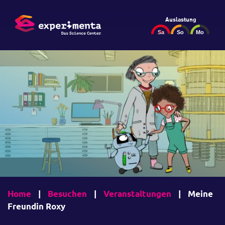
Auslastung
Home
|
Besuchen
|
Veranstaltungen
|
Meine
Freundin Roxy