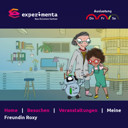
Auslastung
Home
|
Besuchen
|
Veranstaltungen
|
Meine
Freundin Roxy