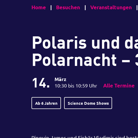
Home
|
Besuchen
|
Veranstaltungen
|
Polaris und d
Polarnacht –
14.
März
10:30 bis 10:59 Uhr
Alle Termine
Ab 6 Jahren
Science Dome Shows
Pinguin James und Eisbär Vladimir sind be