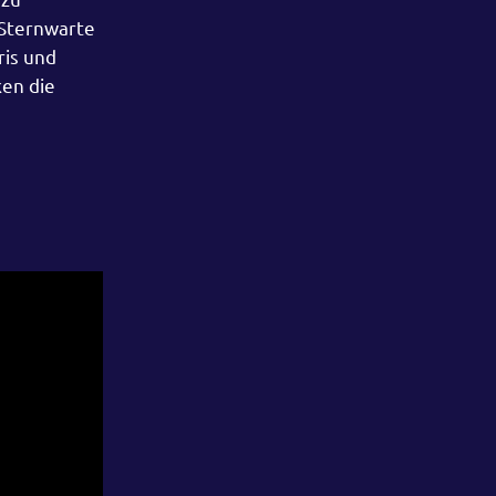
 Sternwarte
ris und
ken die