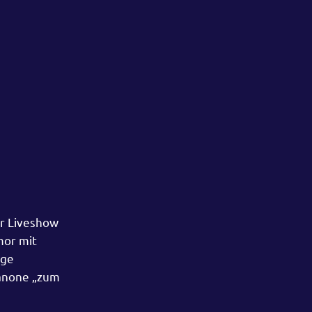
er Liveshow
mor mit
nge
kanone „zum