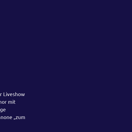
er Liveshow
mor mit
nge
kanone „zum