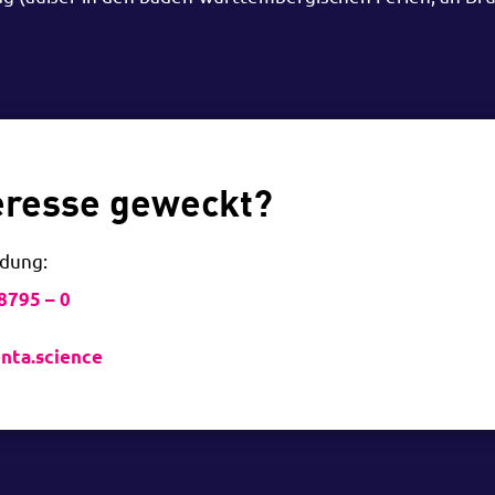
teresse geweckt?
ldung:
8795 – 0
nta.science