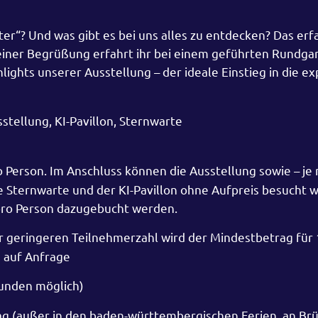
ter“? Und was gibt es bei uns alles zu entdecken? Das er
iner Begrüßung erfahrt ihr bei einem geführten Rundgan
ghts unserer Ausstellung – der ideale Einstieg in die e
tellung, KI-Pavillon, Sternwarte
ro Person. Im Anschluss können die Ausstellung sowie – je
ie Sternwarte und der KI-Pavillon ohne Aufpreis besucht 
pro Person dazugebucht werden.
er geringeren Teilnehmerzahl wird der Mindestbetrag für
 auf Anfrage
tunden möglich)
itag (außer in den baden-württembergischen Ferien, an Br