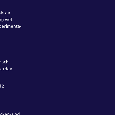
fahren
g viel
xperimenta-
 nach
werden.
 12
ücken- und