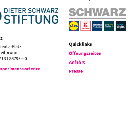
kt
Quicklinks
menta-Platz
Heilbronn
Öffnungszeiten
 7131 88795 – 0
Anfahrt
xperimenta.science
Presse