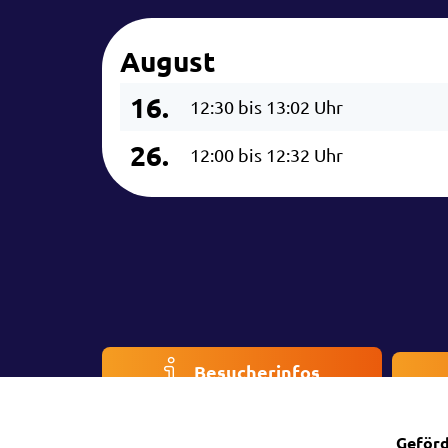
August
16.
12:30 bis 13:02 Uhr
26.
12:00 bis 12:32 Uhr
Besucherinfos
Geförd