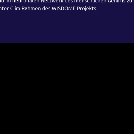
n und im neuronalen Netzwerk des menschlichen Gehirns zu
enter C im Rahmen des WISDOME Projekts.