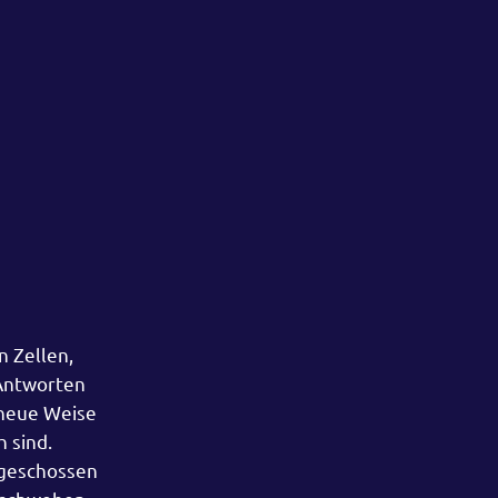
n Zellen,
 Antworten
g neue Weise
h sind.
 geschossen