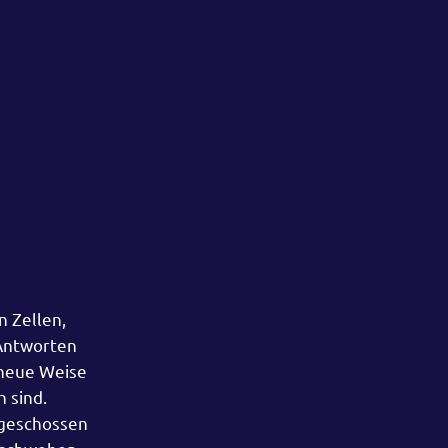
n Zellen,
 Antworten
g neue Weise
h sind.
 geschossen