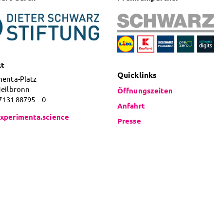
kt
Quicklinks
menta-Platz
Heilbronn
Öffnungszeiten
 7131 88795 – 0
Anfahrt
xperimenta.science
Presse