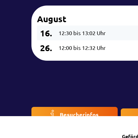
August
16.
12:30 bis 13:02 Uhr
26.
12:00 bis 12:32 Uhr
Besucherinfos
Geförd