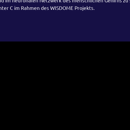
n und im neuronalen Netzwerk des menschlichen Gehirns zu
enter C im Rahmen des WISDOME Projekts.