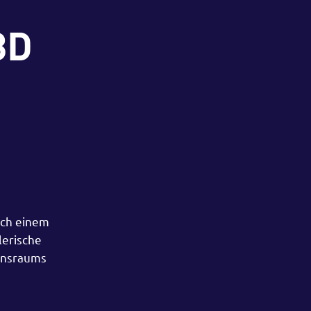
3D
ach einem
lerische
bensraums