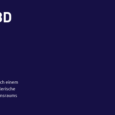
3D
ach einem
lerische
bensraums