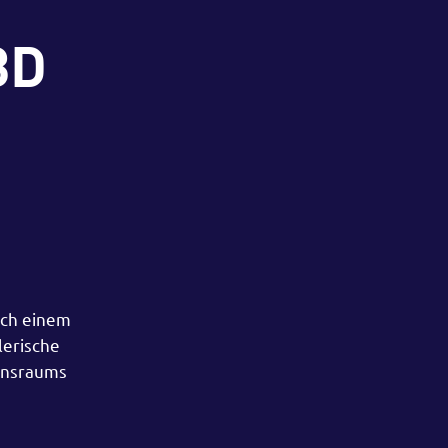
3D
ach einem
lerische
bensraums