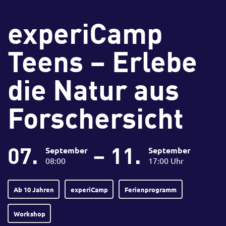
experiCamp
Teens – Erlebe
die Natur aus
Forschersicht
07.
– 11.
September
September
08:00
17:00 Uhr
Ab 10 Jahren
experiCamp
Ferienprogramm
Workshop