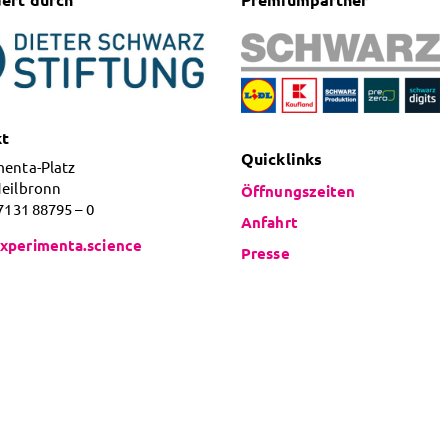
kt
Quicklinks
menta-Platz
Heilbronn
Öffnungszeiten
 7131 88795 – 0
Anfahrt
xperimenta.science
Presse