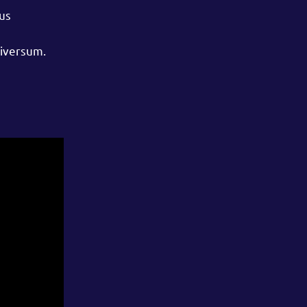
us
niversum.