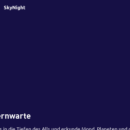
SkyNight
ernwarte
 in die Tiefen des Alls und erkunde Mond, Planeten und