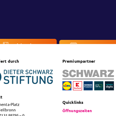
Ticketshop
Veranstaltung
ert durch
Premiumpartner
kt
Quicklinks
menta-Platz
Heilbronn
Öffnungszeiten
 7131 88795 – 0