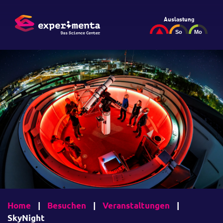
Auslastung
Home
|
Besuchen
|
Veranstaltungen
|
SkyNight