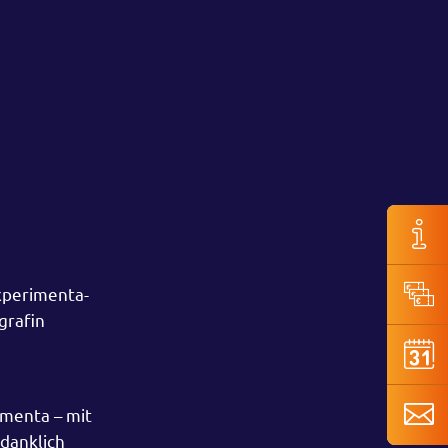
xperimenta-
grafin
imenta – mit
danklich