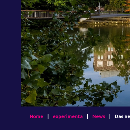
Home
|
experimenta
|
News
|
Das ne