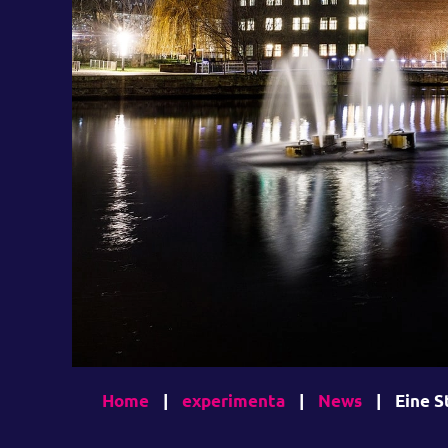
Home
|
experimenta
|
News
|
Eine S