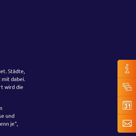
et. Städte,
 mit dabei.
t wird die
m
ise und
enn je“,