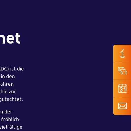
net
DC) ist die
 in den
Jahren
hin zur
gutachtet.
m der
fröhlich-
ielfältige