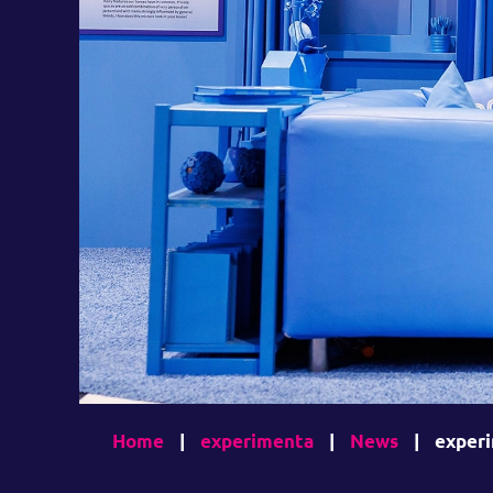
Home
|
experimenta
|
News
|
exper