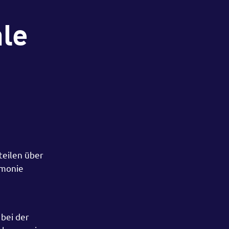
ale
teilen über
rmonie
 bei der