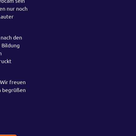
ebcam sein
ren nur noch
lauter
 nach den
r Bildung
m
ruckt
 Wir freuen
nn begrüßen