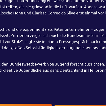
nd zugeschaltet und zeigten, wie schön Jubeln vor der W
streifen, die sie grinsend in die Luft warfen. Andere wa
oscha Höhn und Clarissa Correa da Silva erst einmal vor 
orscht und die experimenta als Patenunternehmen – zogen
Fazit. Zufrieden zeigte sich auch die Bundesministerin fü
ald vor Stolz“, sagte sie in einem Pressegespräch nach de
nd der großen Selbstständigkeit der Jugendlichen beeind
t den Bundeswettbewerb von Jugend forscht ausrichten.
und kreative Jugendliche aus ganz Deutschland in Heilbro