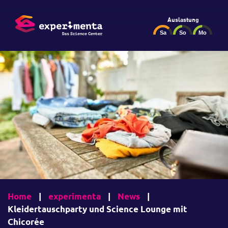
Auslastung
Home
|
experimenta
|
News
|
Kleidertauschparty und Science Lounge mit
Chicorée