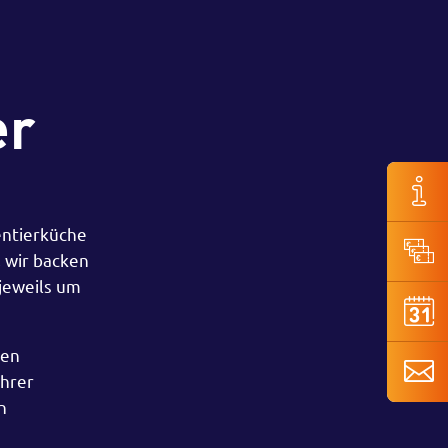
er
entierküche
 wir backen
jeweils um
ien
ihrer
n