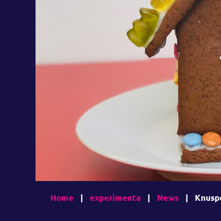
Home
|
experimenta
|
News
|
Knusp