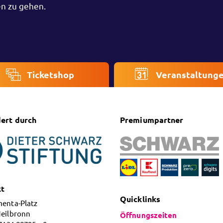
en zu gehen.
Ticketshop
Veranstaltung
ert durch
Premiumpartner
kt
Quicklinks
menta-Platz
Heilbronn
Öffnungszeiten