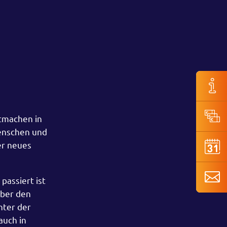
itmachen in
Menschen und
er neues
passiert ist
über den
nter der
auch in