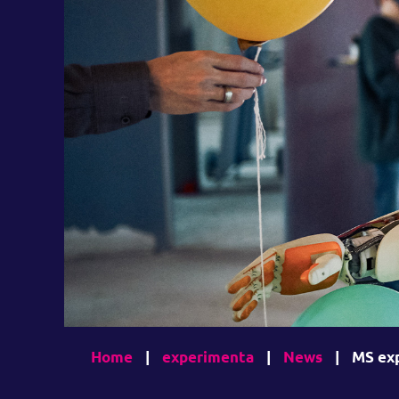
Home
|
experimenta
|
News
|
MS exp