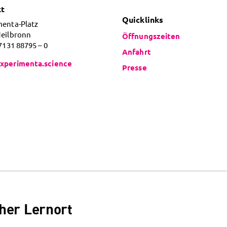
kt
Quicklinks
menta-Platz
Heilbronn
Öffnungszeiten
 7131 88795 – 0
Anfahrt
xperimenta.science
Presse
her Lernort