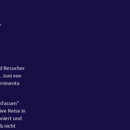
l
nd Besucher
. Juni von
erimenta
nfassen“
ive Reise in
oniert und
b nicht