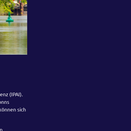
nz (IPAI).
onns
 können sich
en