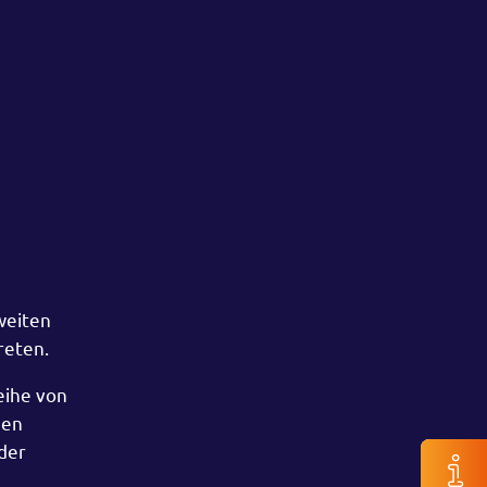
weiten
reten.
eihe von
gen
der