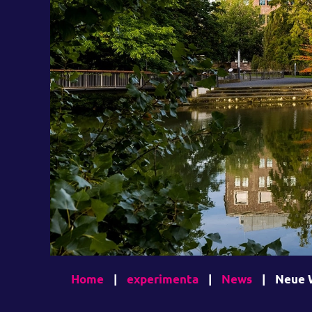
Home
|
experimenta
|
News
|
Neue W