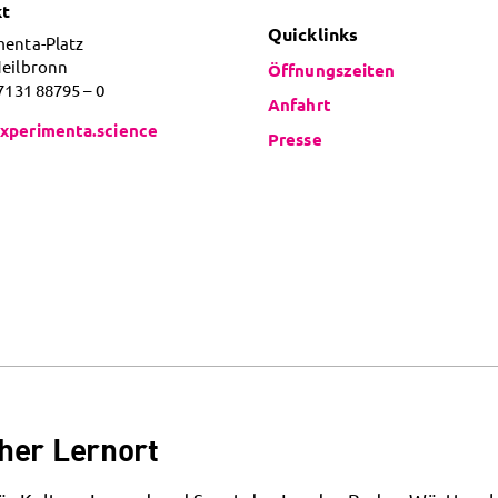
kt
Quicklinks
menta-Platz
Heilbronn
Öffnungszeiten
 7131 88795 – 0
Anfahrt
xperimenta.science
Presse
her Lernort