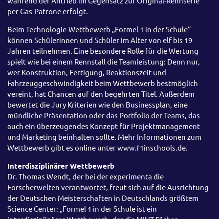
während der Antrieb im Gegensatz zur Original-Rennserie
per Gas-Patrone erfolgt.
Beim Technologie-Wettbewerb „Formel 1 in der Schule“
können Schülerinnen und Schüler im Alter von elf bis 19
Jahren teilnehmen. Eine besondere Rolle für die Wertung
spielt wie bei einem Rennstall die Teamleistung: Denn nur,
wer Konstruktion, Fertigung, Reaktionszeit und
Fahrzeuggeschwindigkeit beim Wettbewerb bestmöglich
vereint, hat Chancen auf den begehrten Titel. Außerdem
bewertet die Jury Kriterien wie den Businessplan, eine
mündliche Präsentation oder das Portfolio der Teams, das
auch ein überzeugendes Konzept für Projektmanagement
und Marketing beinhalten sollte. Mehr Informationen zum
Wettbewerb gibt es online unter www.f1inschools.de.
Interdisziplinärer Wettbewerb
Dr. Thomas Wendt, der bei der experimenta die
Forscherwelten verantwortet, freut sich auf die Ausrichtung
der Deutschen Meisterschaften in Deutschlands größtem
Science Center: „Formel 1 in der Schule ist ein