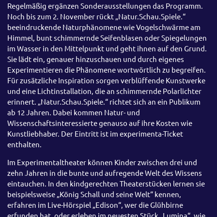
Regelmäßig ergänzen Sonderausstellungen das Programm.
Noch bis zum 2. November rückt „Natur.Schau.Spiele.“
beeindruckende Naturphänomene wie Vogelschwärme am
Himmel, bunt schimmernde Seifenblasen oder Spiegelungen
im Wasser in den Mittelpunkt und geht ihnen auf den Grund.
Sie lädt ein, genauer hinzuschauen und durch eigenes
Experimentieren die Phänomene wortwörtlich zu begreifen.
Für zusätzliche Inspiration sorgen verblüffende Kunstwerke
und eine Lichtinstallation, die an schimmernde Polarlichter
erinnert. „Natur.Schau.Spiele.“ richtet sich an ein Publikum
ab 12 Jahren. Dabei kommen Natur- und
Wissenschaftsinteressierte genauso auf ihre Kosten wie
Kunstliebhaber. Der Eintritt ist im experimenta-Ticket
enthalten.
Im Experimentaltheater können Kinder zwischen drei und
zehn Jahren in die bunte und aufregende Welt des Wissens
eintauchen. In den kindgerechten Theaterstücken lernen sie
beispielsweise „König Schall und seine Welt“ kennen,
erfahren im Live-Hörspiel „Edison“, wer die Glühbirne
erfunden hat, oder erleben im neuesten Stück „Lumina“, wie