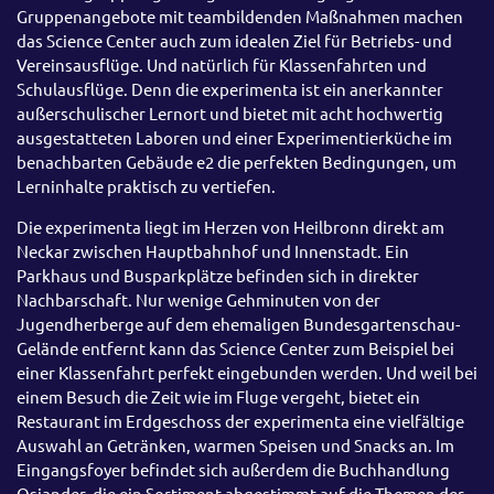
Gruppenangebote mit teambildenden Maßnahmen machen
das Science Center auch zum idealen Ziel für Betriebs- und
Vereinsausflüge. Und natürlich für Klassenfahrten und
Schulausflüge. Denn die experimenta ist ein anerkannter
außerschulischer Lernort und bietet mit acht hochwertig
ausgestatteten Laboren und einer Experimentierküche im
benachbarten Gebäude e2 die perfekten Bedingungen, um
Lerninhalte praktisch zu vertiefen.
Die experimenta liegt im Herzen von Heilbronn direkt am
Neckar zwischen Hauptbahnhof und Innenstadt. Ein
Parkhaus und Busparkplätze befinden sich in direkter
Nachbarschaft. Nur wenige Gehminuten von der
Jugendherberge auf dem ehemaligen Bundesgartenschau-
Gelände entfernt kann das Science Center zum Beispiel bei
einer Klassenfahrt perfekt eingebunden werden. Und weil bei
einem Besuch die Zeit wie im Fluge vergeht, bietet ein
Restaurant im Erdgeschoss der experimenta eine vielfältige
Auswahl an Getränken, warmen Speisen und Snacks an. Im
Eingangsfoyer befindet sich außerdem die Buchhandlung
Osiander, die ein Sortiment abgestimmt auf die Themen der