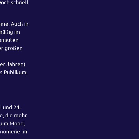
Doch schnell
ome. Auch in
mäßig im
ronauten
ner großen
ier Jahren)
s Publikum,
i und 24.
e, die mehr
ikum Mond,
hänomene im