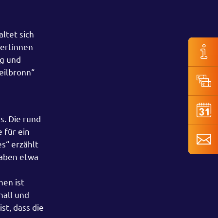
ltet sich
pertinnen
ng und
eilbronn“
s. Die rund
 für ein
s“ erzählt
haben etwa
hen ist
hall und
st, dass die