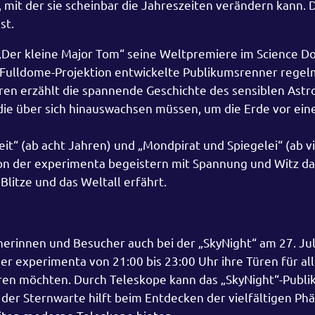
 mit der sie scheinbar die Jahreszeiten verändern kann. 
st.
„Der kleine Major Tom“ seine Weltpremiere im Science D
e Fulldome-Projektion entwickelte Publikumsrenner regel
ren erzählt die spannende Geschichte des sensiblen Ast
 die über sich hinauswachsen müssen, um die Erde vor ei
eit“ (ab acht Jahren) und „Mondpirat und Spiegelei“ (ab v
on der experimenta begeistern mit Spannung und Witz da
litze und das Weltall erfährt.
herinnen und Besucher auch bei der „SkyNight“ am 27. Jul
er experimenta von 21:00 bis 23:00 Uhr ihre Türen für all
en möchten. Durch Teleskope kann das „SkyNight“-Publ
der Sternwarte hilft beim Entdecken der vielfältigen P