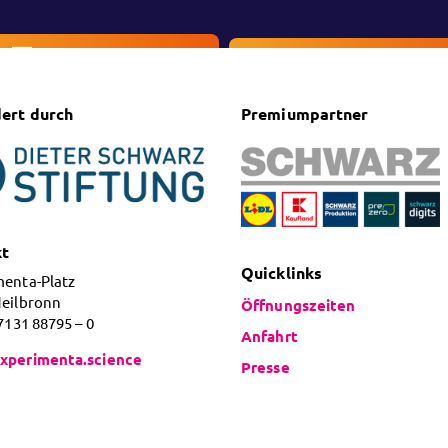
Ticketshop
Veranstaltung
ert durch
Premiumpartner
kt
Quicklinks
menta-Platz
Heilbronn
Öffnungszeiten
 7131 88795 – 0
Anfahrt
xperimenta.science
Presse