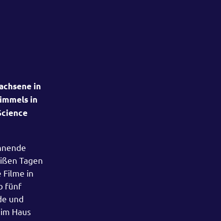
achsene in
immels in
Science
annende
eißen Tagen
 Filme in
b fünf
de und
 im Haus