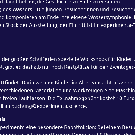
damit helfen, die Geschichte zu Ende zu erzählen.
 des Wassers“. Die jungen Besucherinnen und Besucher 
und komponieren am Ende ihre eigene Wassersymphonie. 
n Stock der Ausstellung, der Eintritt ist im experimenta-
d der großen Schulferien spezielle Workshops für Kinder
ell gibt es deshalb nur noch Restplätze für den Zweitag
attfindet. Darin werden Kinder im Alter von acht bis zehn
t verschiedenen Materialien und Werkzeugen eine Maschi
e freien Lauf lassen. Die Teilnahmegebühr kostet 10 Euro
Mail an buchung@experimenta.science.
eis
experimenta eine besondere Rabattaktion: Bei einem Besu
, Sonderausstellung und Science Dome nur 50 Prozent des