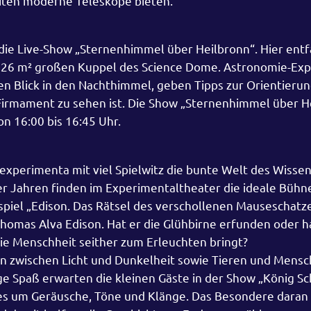
eiten moderne Teleskope bieten.
 die Live-Show „Sternenhimmel über Heilbronn“. Hier entfa
 726 m² großen Kuppel des Science Dome. Astronomie-Ex
n Blick in den Nachthimmel, geben Tipps zur Orientieru
irmament zu sehen ist. Die Show „Sternenhimmel über H
n 16:00 bis 16:45 Uhr.
experimenta mit viel Spielwitz die bunte Welt des Wissen
er Jahren finden im Experimentaltheater die ideale Bühne
spiel „Edison. Das Rätsel des verschollenen Mauseschatze
 Thomas Alva Edison. Hat er die Glühbirne erfunden oder 
ie Menschheit seither zum Erleuchten bringt?
n zwischen Licht und Dunkelheit sowie Tieren und Mensc
e Spaß erwarten die kleinen Gäste in der Show „König Sc
lles um Geräusche, Töne und Klänge. Das Besondere daran i