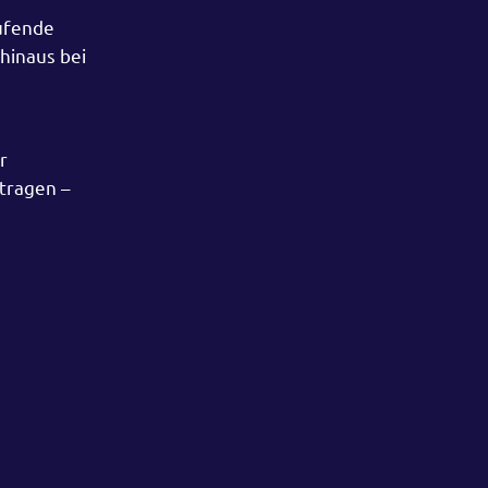
aufende
hinaus bei
r
tragen –