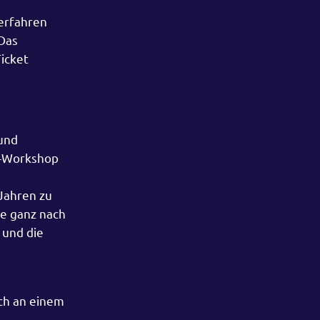
erfahren
Das
Ticket
 und
es-Workshop
 Jahren zu
ne ganz nach
 und die
ch an einem