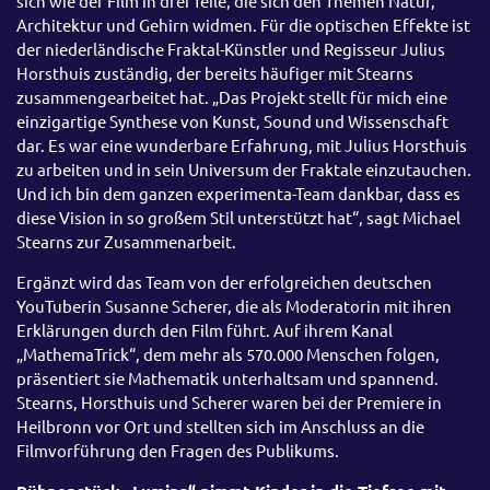
sich wie der Film in drei Teile, die sich den Themen Natur,
Architektur und Gehirn widmen. Für die optischen Effekte ist
der niederländische Fraktal-Künstler und Regisseur Julius
Horsthuis zuständig, der bereits häufiger mit Stearns
zusammengearbeitet hat. „Das Projekt stellt für mich eine
einzigartige Synthese von Kunst, Sound und Wissenschaft
dar. Es war eine wunderbare Erfahrung, mit Julius Horsthuis
zu arbeiten und in sein Universum der Fraktale einzutauchen.
Und ich bin dem ganzen experimenta-Team dankbar, dass es
diese Vision in so großem Stil unterstützt hat“, sagt Michael
Stearns zur Zusammenarbeit.
Ergänzt wird das Team von der erfolgreichen deutschen
YouTuberin Susanne Scherer, die als Moderatorin mit ihren
Erklärungen durch den Film führt. Auf ihrem Kanal
„MathemaTrick“, dem mehr als 570.000 Menschen folgen,
präsentiert sie Mathematik unterhaltsam und spannend.
Stearns, Horsthuis und Scherer waren bei der Premiere in
Heilbronn vor Ort und stellten sich im Anschluss an die
Filmvorführung den Fragen des Publikums.