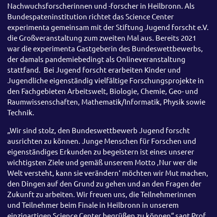
Nachwuchsforscherinnen und -forscher in Heilbronn. Als
Bundespateninstitution richtet das Science Center
experimenta gemeinsam mit der Stiftung Jugend forscht e.V.
die Großveranstaltung zum zweiten Mal aus. Bereits 2021
war die experimenta Gastgeberin des Bundeswettbewerbs,
der damals pandemiebedingt als Onlineveranstaltung
stattfand. Bei Jugend forscht erarbeiten Kinder und
Jugendliche eigenständig vielfältige Forschungsprojekte in
den Fachgebieten Arbeitswelt, Biologie, Chemie, Geo- und
Raumwissenschaften, Mathematik/Informatik, Physik sowie
Technik.
„Wir sind stolz, den Bundeswettbewerb Jugend forscht
ausrichten zu können. Junge Menschen für Forschen und
eigenständiges Erkunden zu begeistern ist eines unserer
wichtigsten Ziele und gemäß unserem Motto ‚Nur wer die
Welt versteht, kann sie verändern‘ möchten wir Mut machen,
den Dingen auf den Grund zu gehen und an den Fragen der
Zukunft zu arbeiten. Wir freuen uns, die Teilnehmerinnen
und Teilnehmer beim Finale in Heilbronn in unserem
einzigartigen Science Center begrüßen zu können“ sagt Prof.