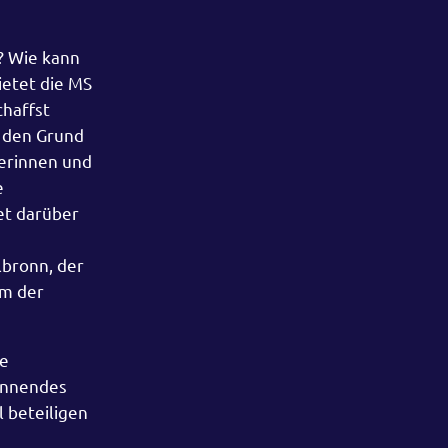
? Wie kann
ietet die MS
chaffst
f den Grund
herinnen und
e
et darüber
lbronn, der
um der
le
pannendes
 beteiligen