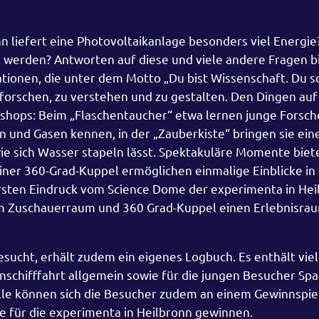
n liefert eine Photovoltaikanlage besonders viel Energie
 werden? Antworten auf diese und viele andere Fragen b
ionen, die unter dem Motto „Du bist Wissenschaft. Du s
erforschen, zu verstehen und zu gestalten. Den Dingen au
shops: Beim „Flaschentaucher“ etwa lernen junge Forsc
n und Gasen kennen, in der „Zauberkiste“ bringen sie ein
 sich Wasser stapeln lässt. Spektakuläre Momente biet
einer 360-Grad-Kuppel ermöglichen einmalige Einblicke in
sten Eindruck vom Science Dome der experimenta in Hei
m Zuschauerraum und 360 Grad-Kuppel einen Erlebnisra
ucht, erhält zudem ein eigenes Logbuch. Es enthält vie
enschifffahrt allgemein sowie für die jungen Besucher S
lle können sich die Besucher zudem an einem Gewinnspiel
te für die experimenta in Heilbronn gewinnen.