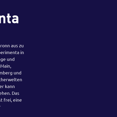
nta
bronn aus zu
perimenta in
nge und
 Main,
amberg und
scherwelten
ier kann
ehen. Das
 frei, eine
r