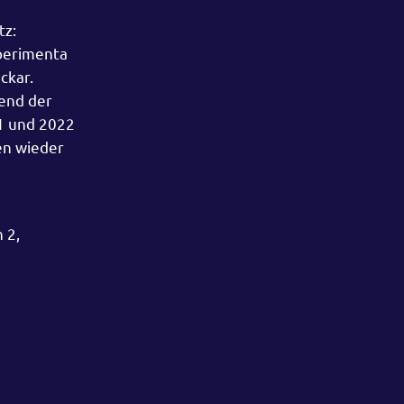
tz:
xperimenta
ckar.
end der
21 und 2022
en wieder
 2,