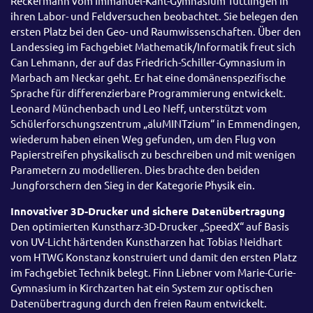
Reckermann vom Immanuel-Kant-Gymnasium Tuttlingen in
ihren Labor- und Feldversuchen beobachtet. Sie belegen den
ersten Platz bei den Geo- und Raumwissenschaften. Über den
Landessieg im Fachgebiet Mathematik/Informatik freut sich
Can Lehmann, der auf das Friedrich-Schiller-Gymnasium in
Marbach am Neckar geht. Er hat eine domänenspezifische
Sprache für differenzierbare Programmierung entwickelt.
Leonard Münchenbach und Leo Neff, unterstützt vom
Schülerforschungszentrum „aluMINTzium“ in Emmendingen,
wiederum haben einen Weg gefunden, um den Flug von
Papierstreifen physikalisch zu beschreiben und mit wenigen
Parametern zu modellieren. Dies brachte den beiden
Jungforschern den Sieg in der Kategorie Physik ein.
Innovativer 3D-Drucker und sichere Datenübertragung
Den optimierten Kunstharz-3D-Drucker „SpeedX“ auf Basis
von UV-Licht härtenden Kunstharzen hat Tobias Neidhart
vom HTWG Konstanz konstruiert und damit den ersten Platz
im Fachgebiet Technik belegt. Finn Liebner vom Marie-Curie-
Gymnasium in Kirchzarten hat ein System zur optischen
Datenübertragung durch den freien Raum entwickelt.