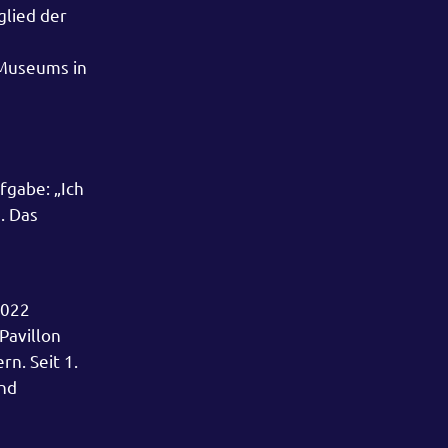
glied der
 Museums in
fgabe: „Ich
. Das
2022
Pavillon
n. Seit 1.
und