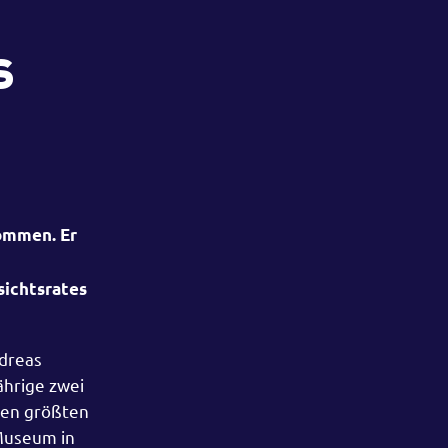
s
ommen. Er
sichtsrates
ndreas
ährige zwei
den größten
Museum in