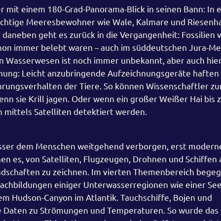
r mit einem 180-Grad-Panorama-Blick in seinen Bann: In e
chtige Meeresbewohner wie Wale, Kalmare und Riesenh
 daneben geht es zurück in die Vergangenheit: Fossilien 
hon immer belebt waren – auch im süddeutschen Jura-Me
en Wasserwesen ist noch immer unbekannt, aber auch hie
hung: Leicht anzubringende Aufzeichnungsgeräte haften 
rungsverhalten der Tiere. So können Wissenschaftler zu
n sie Krill jagen. Oder wenn ein großer Weißer Hai bis 
 mittels Satelliten detektiert werden.
asser dem Menschen weitgehend verborgen, erst modern
en es, von Satelliten, Flugzeugen, Drohnen und Schiffen 
Landschaften zu zeichnen. Im vierten Themenbereich bege
achbildungen einiger Unterwasserregionen wie einer Se
dem Hudson-Canyon im Atlantik. Tauchschiffe, Bojen und
e Daten zu Strömungen und Temperaturen. So wurde das 