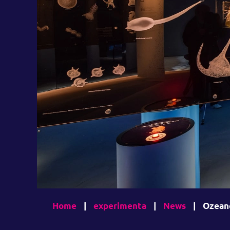
Home
|
experimenta
|
News
|
Ozeane