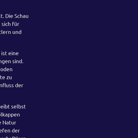
t. Die Schau
sich für
tlern und
ist eine
ngen sind.
hoden
te zu
nfluss der
eibt selbst
olkappen
e Natur
iefen der