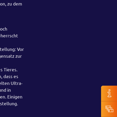
ton, zu dem
noch
eherrscht
e
tellung: Vor
gensatz zur
s Tieres.
, dass es
lten Ultra-
und in
en. Einigen
stellung.