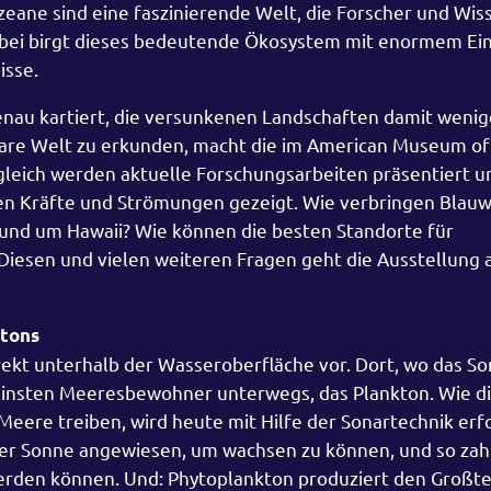
ane sind eine faszinierende Welt, die Forscher und Wis
abei birgt dieses bedeutende Ökosystem mit enormem Ein
isse.
genau kartiert, die versunkenen Landschaften damit weni
bare Welt zu erkunden, macht die im American Museum of
ugleich werden aktuelle Forschungsarbeiten präsentiert u
n Kräfte und Strömungen gezeigt. Wie verbringen Blauw
rund um Hawaii? Wie können die besten Standorte für
Diesen und vielen weiteren Fragen geht die Ausstellung
ktons
rekt unterhalb der Wasseroberfläche vor. Dort, wo das So
leinsten Meeresbewohner unterwegs, das Plankton. Wie d
ere treiben, wird heute mit Hilfe der Sonartechnik erfo
 der Sonne angewiesen, um wachsen zu können, und so zahl
rden können. Und: Phytoplankton produziert den Großtei