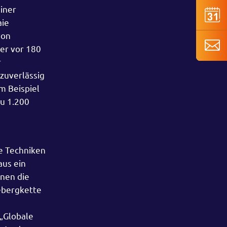
iner
aie
von
er vor 180
r
zuverlässig
m Beispiel
zu 1.200
e Techniken
aus ein
gnen die
ebergkette
„Globale