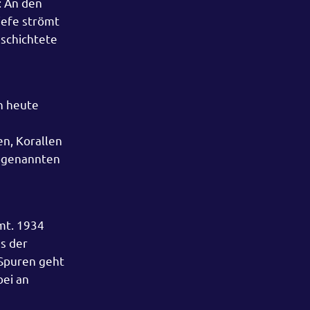
: An den
iefe strömt
eschichtete
n heute
n, Korallen
sogenannten
mt. 1934
s der
 Spuren geht
bei an