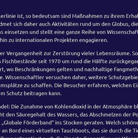
serlinie ist, so bedeutsam sind Maßnahmen zu ihrem Erhal
met sich daher auch Aktivitäten rund um den Globus, die 
s einsetzen und stellt eine ganze Reihe von Wissenschaf
s hin zu internationalen Projekten engagieren.
r Vergangenheit zur Zerstörung vieler Lebensräume. So 
n Fischbestände seit 1970 um rund die Hälfte zurückgega
ort, wo Beschränkungen gelten und nachhaltige Fangmet
e. Wissenschaftler versuchen daher, weitere Schutzgebie
umsplätze zu schaffen. Die Besucher erfahren, welchen Ei
em Schutz beitragen kann.
andel: Die Zunahme von Kohlendioxid in der Atmosphäre bl
öht den Säuregehalt des Wassers, das Abschmelzen der P
as „Globale Förderband“ ins Stocken geraten. Welch schön
 an Bord eines virtuellen Tauchboots, das sie durch die T