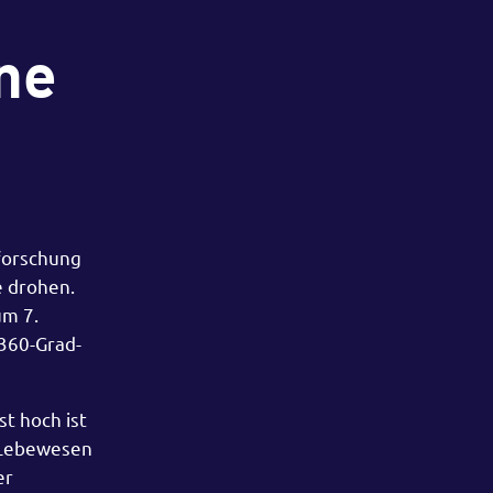
ne
forschung
e drohen.
um 7.
 360-Grad-
t hoch ist
n Lebewesen
er