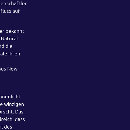
senschaftler
fluss auf
ger bekannt
 Natural
nd die
ale ihren
 aus New
nnenlicht
ie winzigen
rscht. Das
reich, dass
l des