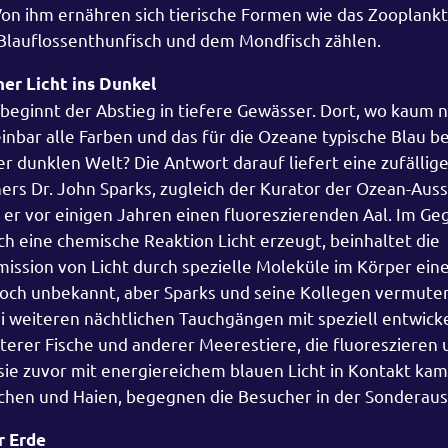
on ihm ernähren sich tierische Formen wie das Zooplank
Blauflossenthunfisch und dem Mondfisch zählen.
er Licht ins Dunkel
ginnt der Abstieg in tiefere Gewässer. Dort, wo kaum 
inbar alle Farben und das für die Ozeane typische Blau b
er dunklen Welt? Die Antwort darauf liefert eine zufällig
s Dr. John Sparks, zugleich der Kurator der Ozean-Auss
er vor einigen Jahren einen fluoreszierenden Aal. Im Ge
h eine chemische Reaktion Licht erzeugt, beinhaltet die
ission von Licht durch spezielle Moleküle im Körper eine
och unbekannt, aber Sparks und seine Kollegen vermuten
 weiteren nächtlichen Tauchgängen mit speziell entwicke
terer Fische und anderer Meerestiere, die fluoreszieren 
e zuvor mit energiereichem blauen Licht in Kontakt kam
chen und Haien, begegnen die Besucher in der Sonderaus
r Erde