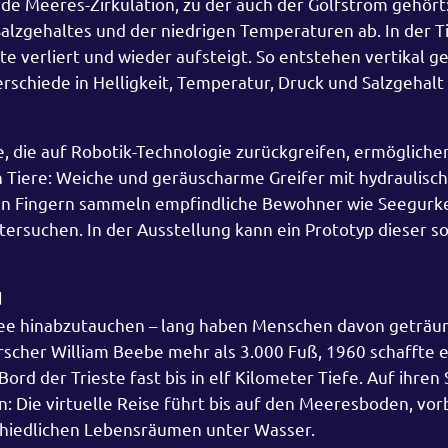
e Meeres-Zirkulation, zu der auch der Golfstrom gehört
alzgehaltes und der niedrigen Temperaturen ab. In der T
te verliert und wieder aufsteigt. So entstehen vertikal g
schiede in Helligkeit, Temperatur, Druck und Salzgehalt
 die auf Robotik-Technologie zurückgreifen, ermögliche
Tiere: Weiche und geräuscharme Greifer mit hydraulisch
n Fingern sammeln empfindliche Bewohner wie Seegurke
tersuchen. In der Ausstellung kann ein Prototyp dieser 
d
see hinabzutauchen – lang haben Menschen davon geträu
scher William Beebe mehr als 3.000 Fuß, 1960 schaffte e
rd der Trieste fast bis in elf Kilometer Tiefe. Auf ihren
n: Die virtuelle Reise führt bis auf den Meeresboden, vor
chiedlichen Lebensräumen unter Wasser.